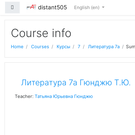
Skip to main content
distant505
Side panel
English ‎(en)‎
Course info
Home
Courses
Курсы
7
Литература 7а
Sum
Литература 7а Гюнджю Т.Ю.
Teacher:
Татьяна Юрьевна Гюнджю