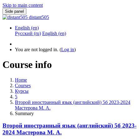
Skip to main content
Side panel
distant505
English ‎(en)‎
Русский ‎(ru)‎
English ‎(en)‎
You are not logged in. (
Log in
)
Course info
Home
Courses
Курсы
5
Второй иностранный язык (английский) 5б 2023-2024
Мастерова М. А.
Summary
Второй иностранный язык (английский) 5б 2023-
2024 Мастерова М. А.